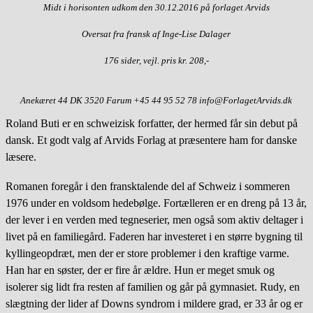
Midt i horisonten udkom den 30.12.2016 på forlaget Arvids
Oversat fra fransk af Inge-Lise Dalager
176 sider, vejl. pris kr. 208,-
Anekæret 44 DK 3520 Farum
+45 44 95 52 78
info@ForlagetArvids.dk
Roland Buti er en schweizisk forfatter, der hermed får sin debut på
dansk. Et godt valg af Arvids Forlag at præsentere ham for danske
læsere.
Romanen foregår i den fransktalende del af Schweiz i sommeren
1976 under en voldsom hedebølge. Fortælleren er en dreng på 13 år,
der lever i en verden med tegneserier, men også som aktiv deltager i
livet på en familiegård. Faderen har investeret i en større bygning til
kyllingeopdræt, men der er store problemer i den kraftige varme.
Han har en søster, der er fire år ældre. Hun er meget smuk og
isolerer sig lidt fra resten af familien og går på gymnasiet. Rudy, en
slægtning der lider af Downs syndrom i mildere grad, er 33 år og er