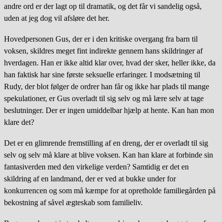
andre ord er der lagt op til dramatik, og det får vi sandelig også,
uden at jeg dog vil afsløre det her.
Hovedpersonen Gus, der er i den kritiske overgang fra barn til
voksen, skildres meget fint indirekte gennem hans skildringer af
hverdagen. Han er ikke altid klar over, hvad der sker, heller ikke, da
han faktisk har sine første seksuelle erfaringer. I modsætning til
Rudy, der blot følger de ordrer han får og ikke har plads til mange
spekulationer, er Gus overladt til sig selv og må lære selv at tage
beslutninger. Der er ingen umiddelbar hjælp at hente. Kan han mon
klare det?
Det er en glimrende fremstilling af en dreng, der er overladt til sig
selv og selv må klare at blive voksen. Kan han klare at forbinde sin
fantasiverden med den virkelige verden? Samtidig er det en
skildring af en landmand, der er ved at bukke under for
konkurrencen og som må kæmpe for at opretholde familiegården på
bekostning af såvel ægteskab som familieliv.