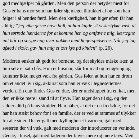
god medhjælper på gården. Men den person der betyder mest for
Gus er hans mor som han føler sig meget tiltrukket af og som han
følger i al hendes færd. Men den kærlighed, han higer efter, får han
aldrig: "
jeg ville gerne have haft, at hun lagde sit viskestykke væk, at
hun tørrede hænderne for at komme hen og omfavne mig, kærtegne
mit hår og stryge mig over nakken med fingerspidserne. Når jeg tog
afsted i skole, gav hun mig et tørt kys på kinden
" (p. 26).
Moderen ønsker alt godt for børnene, og det skyldes måske især, at
hun selv er sat i bås. Hun er husmor, står for mad og rengøring og
kommer ikke meget væk fra gården. Gus føler, at hun har en drøm
om et andet liv i sig, akkurat som han er væk i tegneseriernes
verden. En dag findes Gus en due, der er undsluppet fra en kat, men
den er ikke mere i stand til at flyve. Han tager den til sig, og den
sidder altid på hans skulder. Han håber, at det er en fredsdue, for det
har han stækt behov for i en familie, der er ved at rammes af ulykker
fra alle sider. Det er galt med kyllinghuset i varmen, galt med
søsteren der vil væk, galt med moderen der introducerer en veninde,
Cecile, i huset, galt med faderen der bliver mere og mere tavs. Med