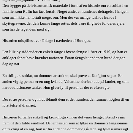
Den bygger på delvis autentisk materiale i form af en historie om en soldat i en
familie, som Rufin har fået fortalt. Noget andet er hundenes deltagelse i krigen,
som man ikke har fortalt meget om. Men der var mange tusinde hunde i
skyttegravene, der dels kunne fange rotter, dels være til glæde for deres ejere,
som havde taget dem med sig.
Historien udspilles over få dage i nærheden af Bourges.
I en lille by sidder der en enkelt fange i byens fængsel. Året er 1919, og han er
anklaget for at have krænket nationen. Foran fængslet er der en hund der gør
dag og nat.
En tidligere soldat, nu dommer, aristokrat, skal prøve at få afgjort sagen. En
anden vigtig person er en ung kvinde, Valentine, der bor ude på landet, og som
har revolutionære tanker. Hun giver ly til personer, der er eftersøgte.
Der er tre personer og midt iblandt dem er der hunden, der rummer nøglen til en
forståelse af dramaet.
Historien fortælles enkelt og kronologisk, men det varer længe, førend vi når
frem til den fulde sandhed. Det er næsten som at følge en dommers langsomme
optrevling af en sag, bortset fra at denne dommer også lade sig følelsesmæssigt