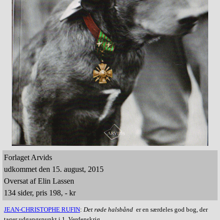
Forlaget Arvids
udkommet den 15. august, 2015
Oversat af Elin Lassen
134 sider, pris 198, - kr
JEAN-CHRISTOPHE RUFIN
:
Det røde halsbånd
er en særdeles god bog, der
tager udgangspunkt i 1. Verdenskrig.