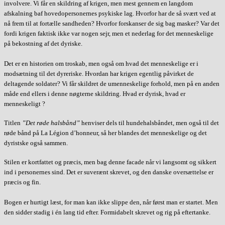
involvere. Vi får en skildring af krigen, men mest gennem en langdom
afskalning baf hovedopersonernes psykiske lag. Hvorfor har de så svært ved at
nå frem til at fortælle sandheden? Hvorfor forskanser de sig bag masker? Var det
fordi krigen faktisk ikke var nogen sejr, men et nederlag for det menneskelige
på bekostning af det dyriske.
Det er en historien om troskab, men også om hvad det menneskelige er i
modsætning til det dyreriske. Hvordan har krigen egentlig påvirket de
deltagende soldater? Vi får skildret de umenneskelige forhold, men på en anden
måde end ellers i denne nøgterne skildring. Hvad er dyrisk, hvad er
menneskeligt ?
Titlen
”Det røde halsbånd”
henviser dels til hundehalsbåndet, men også til det
røde bånd på La Légion d’honneur, så her blandes det menneskelige og det
dyristske også sammen.
Stilen er kortfattet og præcis, men bag denne facade når vi langsomt og sikkert
ind i personernes sind. Det er suverænt skrevet, og den danske oversættelse er
præcis og fin.
Bogen er hurtigt læst, for man kan ikke slippe den, når først man er startet. Men
den sidder stadig i én lang tid efter. Formidabelt skrevet og rig på eftertanke.