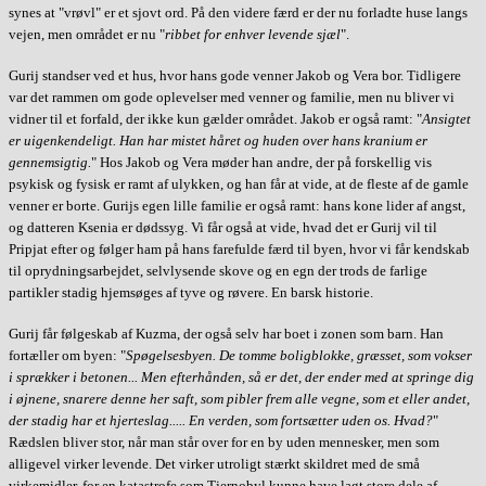
synes at "vrøvl" er et sjovt ord. På den videre færd er der nu forladte huse langs
vejen, men området er nu "
ribbet for enhver levende sjæl
".
Gurij standser ved et hus, hvor hans gode venner Jakob og Vera bor. Tidligere
var det rammen om gode oplevelser med venner og familie, men nu bliver vi
vidner til et forfald, der ikke kun gælder området. Jakob er også ramt: "
Ansigtet
er uigenkendeligt. Han har mistet håret og huden over hans kranium er
gennemsigtig.
" Hos Jakob og Vera møder han andre, der på forskellig vis
psykisk og fysisk er ramt af ulykken, og han får at vide, at de fleste af de gamle
venner er borte. Gurijs egen lille familie er også ramt: hans kone lider af angst,
og datteren Ksenia er dødssyg.
Vi får også at vide, hvad det er Gurij vil til
Pripjat efter og følger ham på hans farefulde færd til byen, hvor vi får kendskab
til oprydningsarbejdet, selvlysende skove og en egn der trods de farlige
partikler stadig hjemsøges af tyve og røvere. En barsk historie.
Gurij får følgeskab af Kuzma, der også selv har boet i zonen som barn. Han
fortæller om byen: "
Spøgelsesbyen. De tomme boligblokke, græsset, som vokser
i sprækker i betonen... Men efterhånden, så er det, der ender med at springe dig
i øjnene, snarere denne her saft, som pibler frem alle vegne, som et eller andet,
der stadig har et hjerteslag..... En verden, som fortsætter uden os. Hvad?
"
Rædslen bliver stor, når man står over for en by uden mennesker, men som
alligevel virker levende. Det virker utroligt stærkt skildret med de små
virkemidler, for en katastrofe som Tjernobyl kunne have lagt store dele af