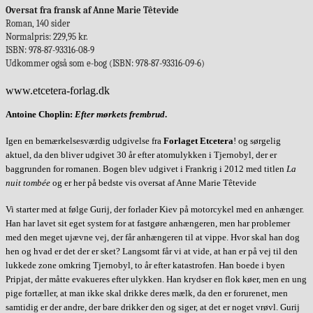
Oversat fra fransk af
Anne Marie
Têtevide
Roman,
140 sider
Normalpris
:
229,95 kr.
ISBN:
978-87-93316-08-9
Udkommer også som e-bog
(ISBN:
978-87-
93316-09-6)
www.etcetera-forlag.dk
Antoine Choplin:
Efter mørkets frembrud
.
Igen en bemærkelsesværdig udgivelse fra
Forlaget Etcetera
! og sørgelig
aktuel, da den bliver udgivet 30 år efter atomulykken i Tjernobyl, der er
baggrunden for romanen. Bogen blev udgivet i Frankrig i 2012 med titlen
La
nuit tombée
og er her på bedste vis oversat af Anne Marie Têtevide
Vi starter med at følge Gurij, der forlader Kiev på motorcykel med en anhænger.
Han har lavet sit eget system for at fastgøre anhængeren, men har problemer
med den meget ujævne vej, der får anhængeren til at vippe. Hvor skal han dog
hen og hvad er det der er sket? Langsomt får vi at vide, at han er på vej til den
lukkede zone omkring Tjernobyl, to år efter katastrofen. Han boede i byen
Pripjat, der måtte evakueres efter ulykken. Han krydser en flok køer, men en ung
pige fortæller, at man ikke skal drikke deres mælk, da den er forurenet, men
samtidig er der andre, der bare drikker den og siger, at det er noget vrøvl. Gurij