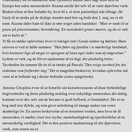
Europa hen uden menneskeliv. Kuzma anslår det selv til at være djævlens værk.
Beskrivelsen af den forladte by, hvor bl.a. et stort pariserhjul står tilbage, får
Gurij til at tænke på de dejlige stunder med fest og forår den 1. maj, nu er alt
tomt. Kuzma råder ham til ikke at røre noget uden handsker: "
Man er nødt til at
passe på plutoniummet, heromkring. En tusindedel gram i maven, og du er væk
om et halvt år
."
Vi får en række oplevelser, hvor vi trænger ind i Gurijs tanker og følelser. Hans
univers er ved at falde sammen: "
Han føler sig fastlåst i et mærkeligt landskab,
hvis konturer lige så meget er optegnet af hans eget indre som af omgivelser
."
Lydene er væk, og de bliver opskræmte af en fugl, der pludselig letter.
Tavsheden fra rummet får én til at tænke på Pascals "
Den evige tavshed fra det
endeløse rum forfærder mig
." Det er mageløst beskrevet, hvordan oplevelse må
være af at befinde sig i denne forbudte zones spøgelsesby.
Antoine Choplins evne til at fortælle om konsekvenserne af disse forfærdelige
begivenheder og deres pludselig nedslag over uskyldige mennesker, der aldrig
kommer over det, selv om de bevarer et godt helbred, er formidabel. Det er en
bog med stor dybde, og som giver anledning til mange tanker om vores
skrøbelige liv. En intens beskrivelse af en forurenet verden, men hvor de få
mennesker, vi møder, viser stor styrke, næstekærlighed og opretholdelse af en
menneskelig værdighed. Det er den positive modsætning til det djævelens
værk, som zonen nu er.