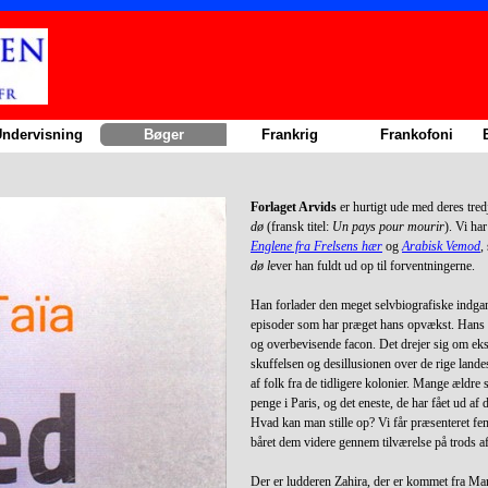
Sauter le menu
ndervisning
▼
Bøger
▼
Frankrig
▼
Frankofoni
▼
Forlaget Arvids
er hurtigt ude med deres tred
dø
(fransk titel:
Un pays pour mourir
). Vi ha
Englene fra Frelsens hær
og
Arabisk Vemod
,
dø l
ever han fuldt ud op til forventningerne.
Han forlader den meget selvbiografiske indg
episoder som har præget hans opvækst. Hans 
og overbevisende facon. Det drejer sig om ek
skuffelsen og
desillusionen over de rige lande
af folk fra de tidligere kolonier. Mange ældre 
penge i Paris, og det eneste, de har fået ud af d
Hvad kan man stille op? Vi får præsenteret fem
båret dem videre gennem tilværelse på trods af
Der er ludderen Zahira, der er kommet fra Maro