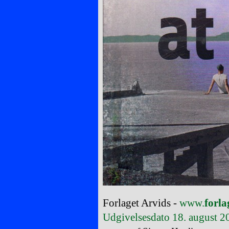
Forlaget Arvids -
www.
forla
Udgivelsesdato 18. august 2