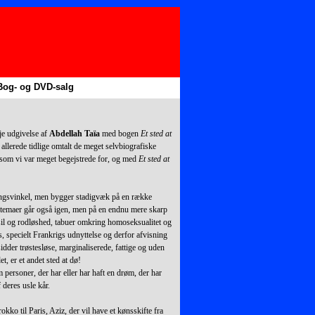
Bog- og DVD-salg
▼
▼
je udgivelse af
Abdellah Taïa
med bogen
Et sted at
r allerede tidlige omtalt de meget selvbiografiske
som vi var meget begejstrede for, og med
Et sted at
angsvinkel, men bygger stadigvæk på en række
temaer går også igen, men på en endnu mere skarp
sil og rodløshed, tabuer omkring homoseksualitet og
s, specielt Frankrigs udnyttelse og derfor afvisning
sidder trøstesløse, marginaliserede, fattige og uden
et, er et andet sted at dø!
 personer, der har eller har haft en drøm, der har
 deres usle kår.
kko til Paris, Aziz, der vil have et kønsskifte fra