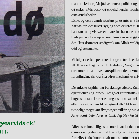
mand til kvinde, Mojttabas iransk politisk og 
og elsker i Marocco, og endelig hendes moste
omstændigheder.
Exilet og den truende skæbne præsenteres vi al
Zafiras far, der bliver syg og som exileres til 
han kan muligvis være til fare for børnene og
hvileløs rundt deroppe, men hun kan intet gøre
det. Hun drømmer stadigvæk om Allals v
ældig
død og seksualitet.
Vi følger de fem personer i bogens tre dele: fø
2010 og endelig tredje del Indokina, Saigon jun
drømmer om at blive skuespiller under navnet 
fortællingen, der også krydres med små eventyr
De enkelte kapitler har forskellige talerør: Za
operationen) og Zineb. Det giver et fantastisk 
bogens temaer. Der er et meget stærkt kapitel,
eller forkert, at han fik et kønsskifte? Et brev
uendeligt meget om flygtninges vilkår og situa
Alt er tomt. Selv Paris er tomt. Jeg blev kastet
getarvids
.dk/
Alle disse forskellige stemmer iblandet den n
016
djinn'erne og diverse troldmænd giver et ekstr
fortælles i ofte korte og abrupte sætning, et 