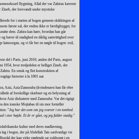
homoseksuel flygtning, Allal der var Zahiras kæreste
r Zineb, der forsvandt under mystiske
lerede for i starten af bogen gennem skildringen af
husets første sal, der endnu ikke er færdigbygget, for
 smitte dem. Zahira kan høre, hvordan han går
 og bærer til stadighed en dårlig samvittighed over
e kønsorgan, og vi får her en nøgle til bogen: exil,
rste del i Paris, juni 2010, anden del Paris, august
i 1954, hvor tredjedelen er helliget Zineb, der
Zahira. En smuk og flot konstruktion af
agtige historier à la 1001 nat.
hira, Aziz, Aziz/Zannouba (kvindenavn han får efter
billede af forskellige skæbner og en belysning af
 hvor Aziz diskuterer med Zannouba: Var det rigtigt
 fra den iranske Mojtabas til sin mor fortæller
tion: "
Jeg har det som om jeg svæver i en tomhed.
 ud i stor højde. Et år er gået, og jeg falder stadig
."
ordafrikanske kultur med deres madlavning,
a lag i bogen, der på Abdellah Taïs sædvanlige vis
ordforråd der kan virke stødende og voldsomt i en