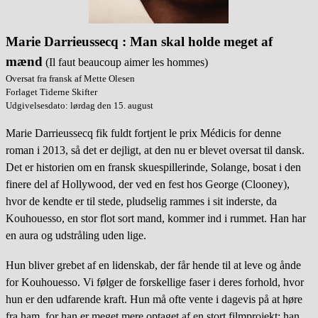
Marie Darrieussecq : Man skal holde meget af
mænd
(Il faut beaucoup aimer les hommes)
Oversat fra fransk af Mette Olesen
Forlaget Tiderne Skifter
Udgivelsesdato: lørdag den 15. august
Marie Darrieussecq fik fuldt fortjent le prix Médicis for denne
roman i 2013, så det er dejligt, at den nu er blevet oversat til dansk.
Det er historien om en fransk skuespillerinde, Solange, bosat i den
finere del af Hollywood, der ved en fest hos George (Clooney),
hvor de kendte er til stede, pludselig rammes i sit inderste, da
Kouhouesso, en stor flot sort mand, kommer ind i rummet. Han har
en aura og udstråling uden lige.
Hun bliver grebet af en lidenskab, der får hende til at leve og ånde
for Kouhouesso. Vi følger de forskellige faser i deres forhold, hvor
hun er den udfarende kraft. Hun må ofte vente i dagevis på at høre
fra ham, for han er meget mere optaget af en stort filmprojekt: han