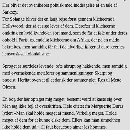
Her bliver det ovenikøbet politisk med inddragelse af en tale af
Sarkozy.
For Solange bliver det en lang rejse først gennem klicheerne i
Hollywood, der så at sige lever af dem. Derefter til klicheerne
omkring en hvid kvinde/en sort mand, som de får at føle under deres
ophold i Paris, og endelig klicheerne om Afrika, der på en måde
bekræftes, men samtidig får fat i de alvorlige følger af europæernes
hensynsløse kolonialisme.
Sproget er særdeles levende, ofte abrupt og hakkende, men samtidig
med overraskende metaforer og sammenligninger. Skarpt og
præcist. Herligt oversat til et dansk der rammer plet. Ros til Mette
Olesen.
En bog der har optaget mig meget, bestemt værd at kaste sig over.
Men tag ikke fejl af overskriften. Hele citatet fra Marguerite Duras
lyder: «Man skal holde meget af mænd. Virkelig meget. Holde
meget af dem for at kunne elske dem. Ellers kan man simpelthen
ikke holde dem ud.” (Il faut beaucoup aimer les hommes.