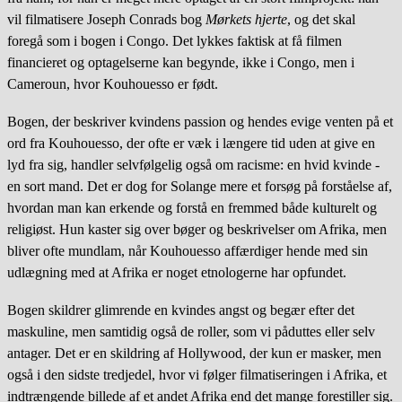
vil filmatisere Joseph Conrads bog
Mørkets hjerte
, og det skal
foregå som i bogen i Congo. Det lykkes faktisk at få filmen
financieret og optagelserne kan begynde, ikke i Congo, men i
Cameroun, hvor Kouhouesso er født.
Bogen, der beskriver kvindens passion og hendes evige venten på et
ord fra Kouhouesso, der ofte er væk i længere tid uden at give en
lyd fra sig, handler selvfølgelig også om racisme: en hvid kvinde -
en sort mand. Det er dog for Solange mere et forsøg på forståelse af,
hvordan man kan erkende og forstå en fremmed både kulturelt og
religiøst. Hun kaster sig over bøger og beskrivelser om Afrika, men
bliver ofte mundlam, når Kouhouesso affærdiger hende med sin
udlægning med at Afrika er noget etnologerne har opfundet.
Bogen skildrer glimrende en kvindes angst og begær efter det
maskuline, men samtidig også de roller, som vi påduttes eller selv
antager. Det er en skildring af Hollywood, der kun er masker, men
også i den sidste tredjedel, hvor vi følger filmatiseringen i Afrika, et
indtrængende billede af et andet Afrika end det mange forestiller sig.