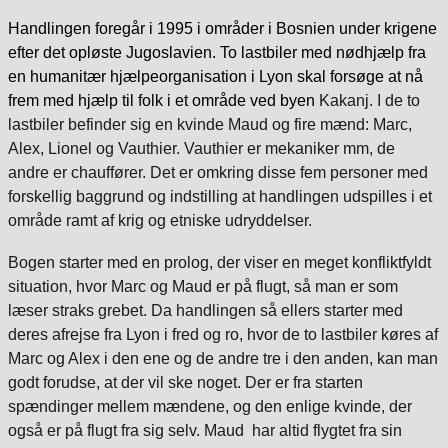
Handlingen foregår i 1995 i områder i Bosnien under krigene
efter det opløste Jugoslavien. To lastbiler med nødhjælp fra
en humanitær hjælpeorganisation i Lyon skal forsøge at nå
frem med hjælp til folk i et område ved byen
Kakanj. I de to
lastbiler befinder sig en kvinde Maud og fire mænd: Marc,
Alex, Lionel og Vauthier. Vauthier er mekaniker mm, de
andre er chauffører. Det er omkring disse fem personer med
forskellig baggrund og indstilling at handlingen udspilles i et
område ramt af krig og etniske udryddelser.
Bogen starter med en prolog, der viser en meget konfliktfyldt
situation, hvor Marc og Maud er på flugt, så man er som
læser straks grebet. Da handlingen så ellers starter med
deres afrejse fra Lyon i fred og ro, hvor de to lastbiler køres af
Marc og Alex i den ene og de andre tre i den anden, kan man
godt forudse, at der vil ske noget. Der er fra starten
spændinger mellem mændene, og den enlige kvinde, der
også er på flugt fra sig selv.
Maud har altid flygtet fra sin