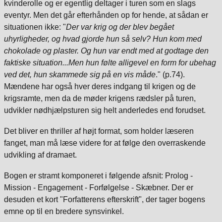
kvinderolle og er egentlig deltager i turen som en slags
eventyr. Men det går efterhånden op for hende, at sådan er
situationen ikke: "
Der var krig og der blev begået
uhyrligheder, og hvad gjorde hun så selv? Hun kom med
chokolade og plaster. Og hun var endt med at godtage den
faktiske situation...Men hun følte alligevel en form for ubehag
ved det, hun skammede sig på en vis måde
." (p.74).
Mændene har også hver deres indgang til krigen og de
krigsramte, men d
a de møder krigens rædsler på turen,
udvikler nødhjælpsturen sig helt anderledes end forudset.
Det bliver en thriller af højt format, som holder læseren
fanget, man må læse videre for at følge den overraskende
udvikling af dramaet.
Bogen er stramt komponeret i følgende afsnit: Prolog -
Mission - Engagement - Forfølgelse - Skæbner. Der er
desuden et kort "Forfatterens efterskrift", der tager bogens
emne op til en bredere synsvinkel.