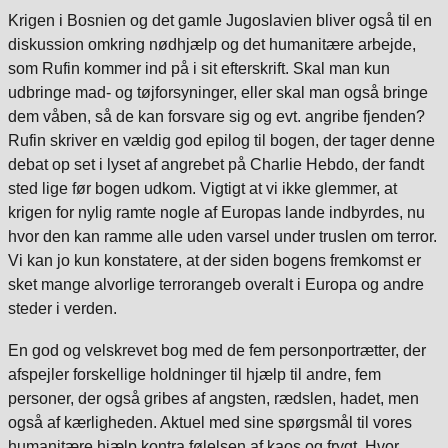
Krigen i Bosnien og det gamle Jugoslavien bliver også til en
diskussion omkring nødhjælp og det humanitære arbejde,
som Rufin kommer ind på i sit efterskrift. Skal man kun
udbringe mad- og tøjforsyninger, eller skal man også bringe
dem våben, så de kan forsvare sig og evt. angribe fjenden?
Rufin skriver en vældig god epilog til bogen, der tager denne
debat op set i lyset af angrebet på Charlie Hebdo, der fandt
sted lige før bogen udkom. Vigtigt at vi ikke glemmer, at
krigen for nylig ramte nogle af Europas lande indbyrdes, nu
hvor den kan ramme alle uden varsel under truslen om terror.
Vi kan jo kun konstatere, at der siden bogens fremkomst er
sket mange alvorlige terrorangeb overalt i Europa og andre
steder i verden.
En god og velskrevet bog med de fem personportrætter, der
afspejler forskellige holdninger til hjælp til andre, fem
personer, der også gribes af angsten, rædslen, hadet, men
også af kærligheden. Aktuel med sine spørgsmål til vores
humanitære hjælp kontra følelsen af kaos og frygt. Hvor