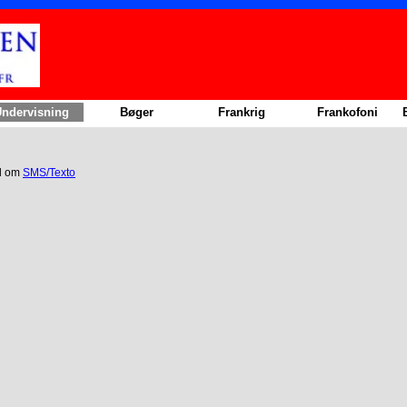
Sauter le menu
ndervisning
▼
Bøger
▼
Frankrig
▼
Frankofoni
▼
el om
SMS/Texto