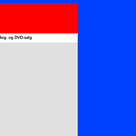
Bog- og DVD-salg
▼
▼