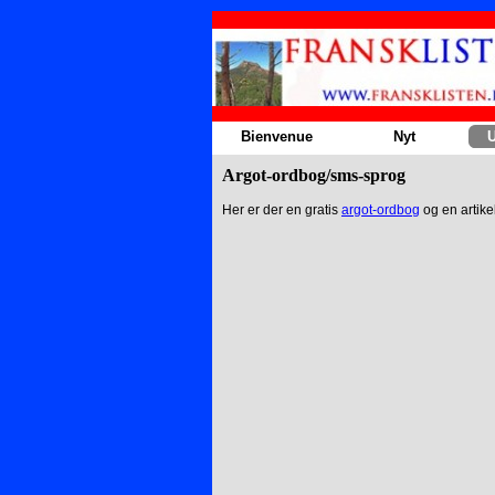
Aller au contenu
Bienvenue
Nyt
U
Argot-ordbog/sms-sprog
Her er der en gratis
argot-ordbog
og en artik